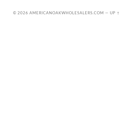
© 2026
AMERICANOAKWHOLESALERS.COM
—
UP ↑