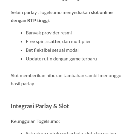
Selain parlay , Togelsumo menyediakan
slot online
dengan RTP tinggi
:
Banyak provider resmi
Free spin, scatter, dan multiplier
Bet fleksibel sesuai modal
Update rutin dengan game terbaru
Slot memberikan hiburan tambahan sambil menunggu
hasil parlay.
Integrasi Parlay & Slot
Keunggulan Togelsumo:
Satu akun untuk parlay bola, slot, dan casino