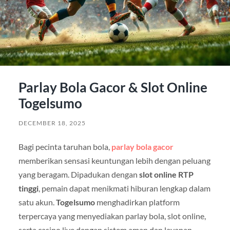
Parlay Bola Gacor & Slot Online
Togelsumo
DECEMBER 18, 2025
Bagi pecinta taruhan bola,
parlay bola gacor
memberikan sensasi keuntungan lebih dengan peluang
yang beragam. Dipadukan dengan
slot online RTP
tinggi
, pemain dapat menikmati hiburan lengkap dalam
satu akun.
Togelsumo
menghadirkan platform
terpercaya yang menyediakan parlay bola, slot online,
serta casino live dengan sistem aman dan layanan