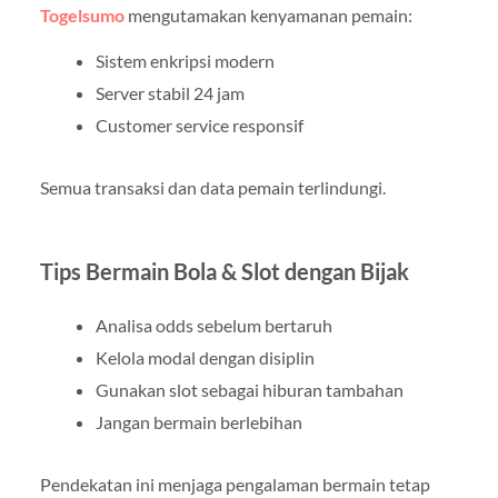
Togelsumo
mengutamakan kenyamanan pemain:
Sistem enkripsi modern
Server stabil 24 jam
Customer service responsif
Semua transaksi dan data pemain terlindungi.
Tips Bermain Bola & Slot dengan Bijak
Analisa odds sebelum bertaruh
Kelola modal dengan disiplin
Gunakan slot sebagai hiburan tambahan
Jangan bermain berlebihan
Pendekatan ini menjaga pengalaman bermain tetap