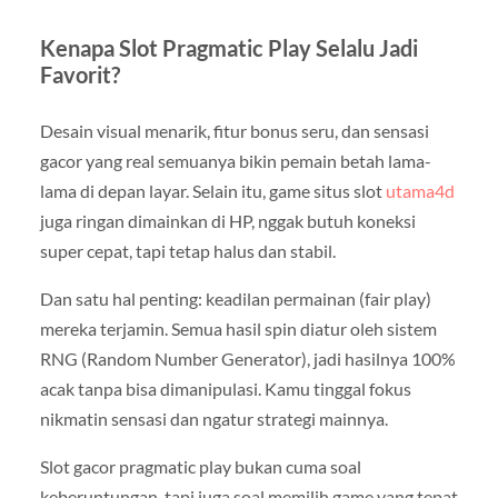
Kenapa Slot Pragmatic Play Selalu Jadi
Favorit?
Desain visual menarik, fitur bonus seru, dan sensasi
gacor yang real semuanya bikin pemain betah lama-
lama di depan layar. Selain itu, game situs slot
utama4d
juga ringan dimainkan di HP, nggak butuh koneksi
super cepat, tapi tetap halus dan stabil.
Dan satu hal penting: keadilan permainan (fair play)
mereka terjamin. Semua hasil spin diatur oleh sistem
RNG (Random Number Generator), jadi hasilnya 100%
acak tanpa bisa dimanipulasi. Kamu tinggal fokus
nikmatin sensasi dan ngatur strategi mainnya.
Slot gacor pragmatic play bukan cuma soal
keberuntungan, tapi juga soal memilih game yang tepat