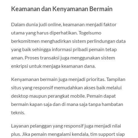
Keamanan dan Kenyamanan Bermain
Dalam dunia judi online, keamanan menjadi faktor
utama yang harus diperhatikan. Togelsumo
berkomitmen menghadirkan sistem perlindungan data
yang baik sehingga informasi pribadi pemain tetap
aman. Proses transaksi juga menggunakan sistem
enkripsi untuk menjaga keamanan dana.
Kenyamanan bermain juga menjadi prioritas. Tampilan
situs yang responsif memudahkan akses baik melalui
desktop maupun perangkat mobile. Pemain dapat
bermain kapan saja dan di mana saja tanpa hambatan
teknis.
Layanan pelanggan yang responsif juga menjadi nilai
plus. Jika pemain mengalami kendala, tim support siap