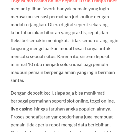
Togelsumo casino online deposit 10 ribu tanpa ribet
menjadi pilihan favorit banyak pemain yang ingin
merasakan sensasi permainan judi online dengan
modal terjangkau. Di era digital seperti sekarang,
kebutuhan akan hiburan yang praktis, cepat, dan
fleksibel semakin meningkat. Tidak semua orang ingin
langsung mengeluarkan modal besar hanya untuk
mencoba sebuah situs. Karena itu, sistem deposit
minimal 10 ribu menjadi solusi ideal bagi pemula
maupun pemain berpengalaman yang ingin bermain
santai.
Dengan deposit kecil, siapa saja bisa menikmati
berbagai permainan seperti slot online, togel online,
live casino
, hingga taruhan angka populer lainnya.
Proses pendaftaran yang sederhana juga membuat
pemain tidak perlu repot mengisi data berlebihan.