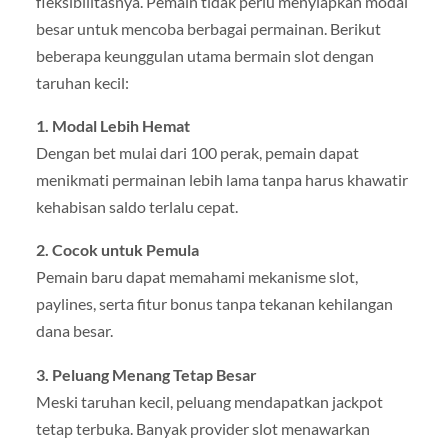
fleksibilitasnya. Pemain tidak perlu menyiapkan modal
besar untuk mencoba berbagai permainan. Berikut
beberapa keunggulan utama bermain slot dengan
taruhan kecil:
1. Modal Lebih Hemat
Dengan bet mulai dari 100 perak, pemain dapat
menikmati permainan lebih lama tanpa harus khawatir
kehabisan saldo terlalu cepat.
2. Cocok untuk Pemula
Pemain baru dapat memahami mekanisme slot,
paylines, serta fitur bonus tanpa tekanan kehilangan
dana besar.
3. Peluang Menang Tetap Besar
Meski taruhan kecil, peluang mendapatkan jackpot
tetap terbuka. Banyak provider slot menawarkan