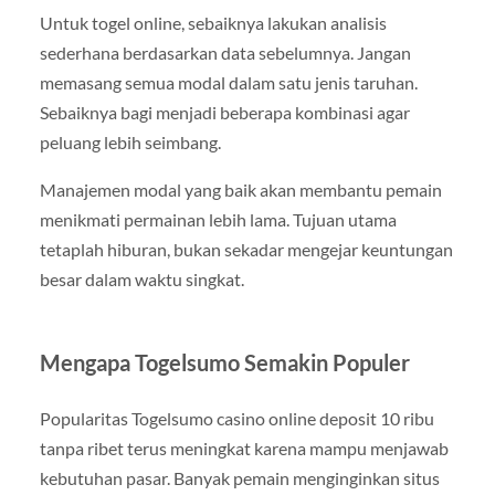
Untuk togel online, sebaiknya lakukan analisis
sederhana berdasarkan data sebelumnya. Jangan
memasang semua modal dalam satu jenis taruhan.
Sebaiknya bagi menjadi beberapa kombinasi agar
peluang lebih seimbang.
Manajemen modal yang baik akan membantu pemain
menikmati permainan lebih lama. Tujuan utama
tetaplah hiburan, bukan sekadar mengejar keuntungan
besar dalam waktu singkat.
Mengapa Togelsumo Semakin Populer
Popularitas Togelsumo casino online deposit 10 ribu
tanpa ribet terus meningkat karena mampu menjawab
kebutuhan pasar. Banyak pemain menginginkan situs