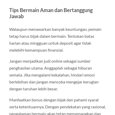
Tips Bermain Aman dan Bertanggung
Jawab
Walaupun menawarkan banyak keuntungan, pemain
tetap harus bijak dalam bermain. Tentukan batas
harian atau mingguan untuk deposit agar tidak
melebihi kemampuan finansial.
Jangan menjadikan judi online sebagai sumber
penghasilan utama. Anggaplah sebagai hiburan
semata. Jika mengalami kekalahan, hindari emosi
berlebihan dan jangan mencoba mengejar kerugian
dengan taruhan lebih besar.
Manfaatkan bonus dengan bijak dan pahami syarat
serta ketentuannya. Dengan pendekatan yang rasional,
pengalaman bermain akan tetap menyenangkan dan