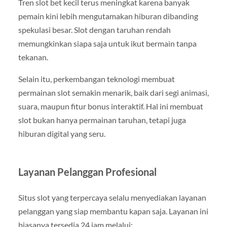
Tren slot bet kecil terus meningkat karena banyak
pemain kini lebih mengutamakan hiburan dibanding
spekulasi besar. Slot dengan taruhan rendah
memungkinkan siapa saja untuk ikut bermain tanpa
tekanan.
Selain itu, perkembangan teknologi membuat
permainan slot semakin menarik, baik dari segi animasi,
suara, maupun fitur bonus interaktif. Hal ini membuat
slot bukan hanya permainan taruhan, tetapi juga
hiburan digital yang seru.
Layanan Pelanggan Profesional
Situs slot yang terpercaya selalu menyediakan layanan
pelanggan yang siap membantu kapan saja. Layanan ini
biasanya tersedia 24 jam melalui: