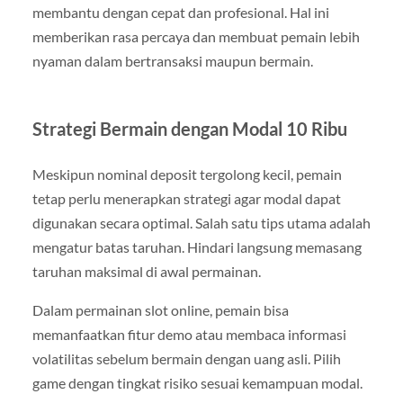
membantu dengan cepat dan profesional. Hal ini
memberikan rasa percaya dan membuat pemain lebih
nyaman dalam bertransaksi maupun bermain.
Strategi Bermain dengan Modal 10 Ribu
Meskipun nominal deposit tergolong kecil, pemain
tetap perlu menerapkan strategi agar modal dapat
digunakan secara optimal. Salah satu tips utama adalah
mengatur batas taruhan. Hindari langsung memasang
taruhan maksimal di awal permainan.
Dalam permainan slot online, pemain bisa
memanfaatkan fitur demo atau membaca informasi
volatilitas sebelum bermain dengan uang asli. Pilih
game dengan tingkat risiko sesuai kemampuan modal.