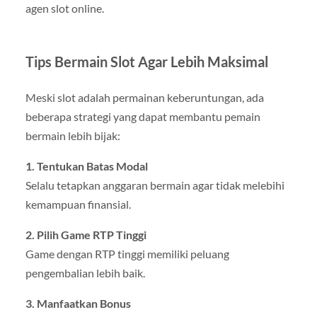
agen slot online.
Tips Bermain Slot Agar Lebih Maksimal
Meski slot adalah permainan keberuntungan, ada
beberapa strategi yang dapat membantu pemain
bermain lebih bijak:
1. Tentukan Batas Modal
Selalu tetapkan anggaran bermain agar tidak melebihi
kemampuan finansial.
2. Pilih Game RTP Tinggi
Game dengan RTP tinggi memiliki peluang
pengembalian lebih baik.
3. Manfaatkan Bonus