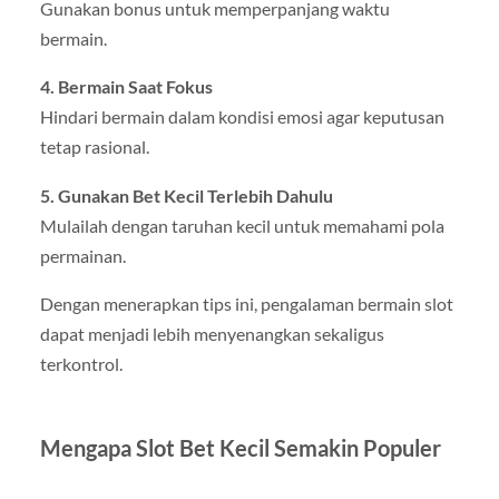
Gunakan bonus untuk memperpanjang waktu
bermain.
4. Bermain Saat Fokus
Hindari bermain dalam kondisi emosi agar keputusan
tetap rasional.
5. Gunakan Bet Kecil Terlebih Dahulu
Mulailah dengan taruhan kecil untuk memahami pola
permainan.
Dengan menerapkan tips ini, pengalaman bermain slot
dapat menjadi lebih menyenangkan sekaligus
terkontrol.
Mengapa Slot Bet Kecil Semakin Populer