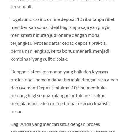
terkendali.
Togelsumo casino online deposit 10 ribu tanpa ribet
memberikan solusi ideal bagi siapa saja yang ingin
menikmati hiburan judi online dengan modal
terjangkau. Proses daftar cepat, deposit praktis,
permainan lengkap, serta bonus menarik menjadi
kombinasi yang sulit ditolak.
Dengan sistem keamanan yang baik dan layanan
profesional, pemain dapat bermain dengan rasa aman
dan nyaman. Deposit minimal 10 ribu membuka
peluang bagi semua kalangan untuk merasakan
pengalaman casino online tanpa tekanan finansial
besar.
Bagi Anda yang mencari situs dengan proses
sederhana dan peluang hiburan menarik, Togelsumo