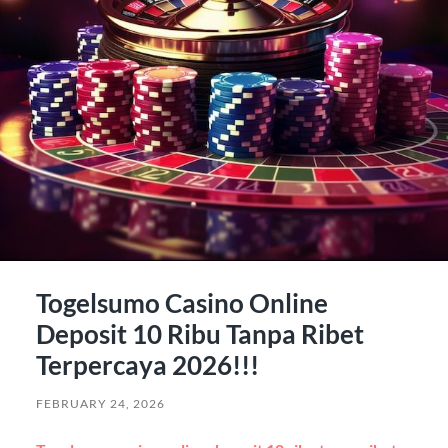
Togelsumo Casino Online
Deposit 10 Ribu Tanpa Ribet
Terpercaya 2026!!!
FEBRUARY 24, 2026