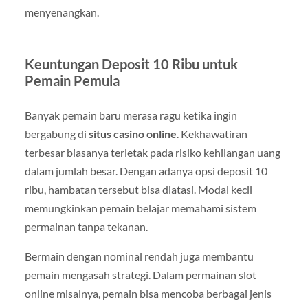
menyenangkan.
Keuntungan Deposit 10 Ribu untuk
Pemain Pemula
Banyak pemain baru merasa ragu ketika ingin
bergabung di
situs casino online
. Kekhawatiran
terbesar biasanya terletak pada risiko kehilangan uang
dalam jumlah besar. Dengan adanya opsi deposit 10
ribu, hambatan tersebut bisa diatasi. Modal kecil
memungkinkan pemain belajar memahami sistem
permainan tanpa tekanan.
Bermain dengan nominal rendah juga membantu
pemain mengasah strategi. Dalam permainan slot
online misalnya, pemain bisa mencoba berbagai jenis