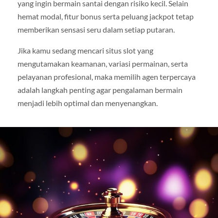
yang ingin bermain santai dengan risiko kecil. Selain
hemat modal, fitur bonus serta peluang jackpot tetap
memberikan sensasi seru dalam setiap putaran.
Jika kamu sedang mencari situs slot yang
mengutamakan keamanan, variasi permainan, serta
pelayanan profesional, maka memilih agen terpercaya
adalah langkah penting agar pengalaman bermain
menjadi lebih optimal dan menyenangkan.