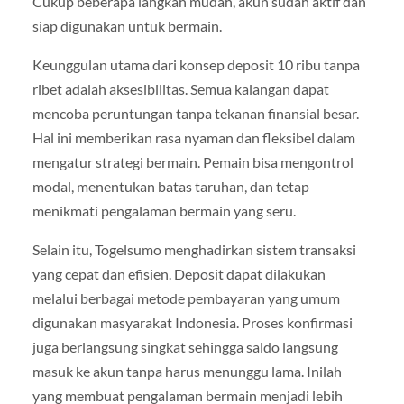
Cukup beberapa langkah mudah, akun sudah aktif dan
siap digunakan untuk bermain.
Keunggulan utama dari konsep deposit 10 ribu tanpa
ribet adalah aksesibilitas. Semua kalangan dapat
mencoba peruntungan tanpa tekanan finansial besar.
Hal ini memberikan rasa nyaman dan fleksibel dalam
mengatur strategi bermain. Pemain bisa mengontrol
modal, menentukan batas taruhan, dan tetap
menikmati pengalaman bermain yang seru.
Selain itu, Togelsumo menghadirkan sistem transaksi
yang cepat dan efisien. Deposit dapat dilakukan
melalui berbagai metode pembayaran yang umum
digunakan masyarakat Indonesia. Proses konfirmasi
juga berlangsung singkat sehingga saldo langsung
masuk ke akun tanpa harus menunggu lama. Inilah
yang membuat pengalaman bermain menjadi lebih