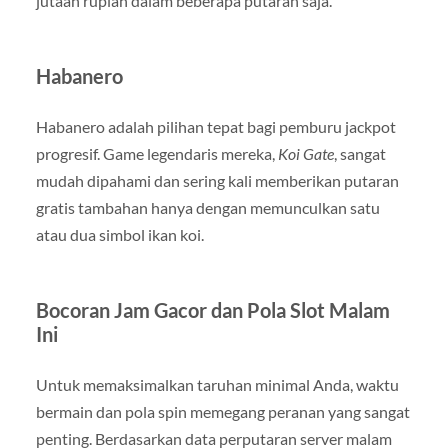
jutaan rupiah dalam beberapa putaran saja.
Habanero
Habanero adalah pilihan tepat bagi pemburu jackpot
progresif. Game legendaris mereka,
Koi Gate
, sangat
mudah dipahami dan sering kali memberikan putaran
gratis tambahan hanya dengan memunculkan satu
atau dua simbol ikan koi.
Bocoran Jam Gacor dan Pola Slot Malam
Ini
Untuk memaksimalkan taruhan minimal Anda, waktu
bermain dan pola spin memegang peranan yang sangat
penting. Berdasarkan data perputaran server malam