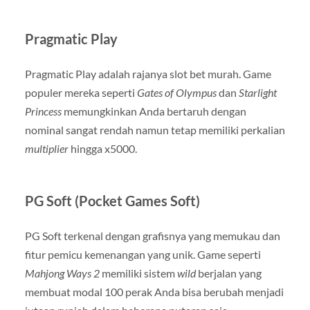
Pragmatic Play
Pragmatic Play adalah rajanya slot bet murah. Game
populer mereka seperti
Gates of Olympus
dan
Starlight
Princess
memungkinkan Anda bertaruh dengan
nominal sangat rendah namun tetap memiliki perkalian
multiplier
hingga x5000.
PG Soft (Pocket Games Soft)
PG Soft terkenal dengan grafisnya yang memukau dan
fitur pemicu kemenangan yang unik. Game seperti
Mahjong Ways 2
memiliki sistem
wild
berjalan yang
membuat modal 100 perak Anda bisa berubah menjadi