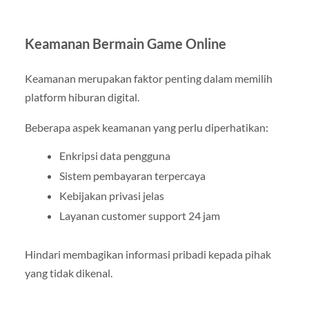
Keamanan Bermain Game Online
Keamanan merupakan faktor penting dalam memilih
platform hiburan digital.
Beberapa aspek keamanan yang perlu diperhatikan:
Enkripsi data pengguna
Sistem pembayaran terpercaya
Kebijakan privasi jelas
Layanan customer support 24 jam
Hindari membagikan informasi pribadi kepada pihak
yang tidak dikenal.