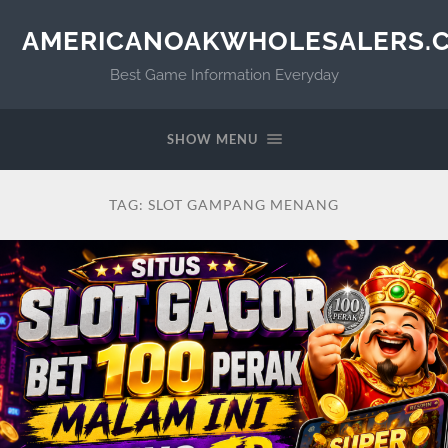
AMERICANOAKWHOLESALERS.
Best Game Information Everyday
SHOW MENU
TAG:
SLOT GAMPANG MENANG