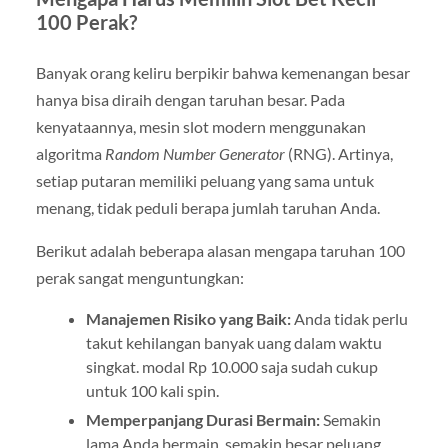
100 Perak?
Banyak orang keliru berpikir bahwa kemenangan besar
hanya bisa diraih dengan taruhan besar. Pada
kenyataannya, mesin slot modern menggunakan
algoritma
Random Number Generator
(RNG). Artinya,
setiap putaran memiliki peluang yang sama untuk
menang, tidak peduli berapa jumlah taruhan Anda.
Berikut adalah beberapa alasan mengapa taruhan 100
perak sangat menguntungkan:
Manajemen Risiko yang Baik:
Anda tidak perlu
takut kehilangan banyak uang dalam waktu
singkat. modal Rp 10.000 saja sudah cukup
untuk 100 kali spin.
Memperpanjang Durasi Bermain:
Semakin
lama Anda bermain, semakin besar peluang