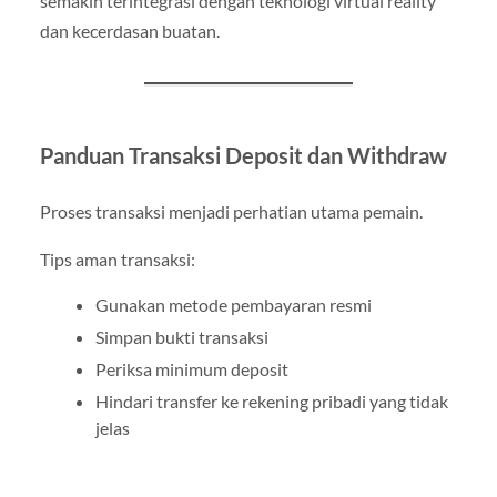
semakin terintegrasi dengan teknologi virtual reality
dan kecerdasan buatan.
Panduan Transaksi Deposit dan Withdraw
Proses transaksi menjadi perhatian utama pemain.
Tips aman transaksi:
Gunakan metode pembayaran resmi
Simpan bukti transaksi
Periksa minimum deposit
Hindari transfer ke rekening pribadi yang tidak
jelas