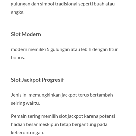
gulungan dan simbol tradisional seperti buah atau
angka.
Slot Modern
modern memiliki 5 gulungan atau lebih dengan fitur
bonus.
Slot Jackpot Progresif
Jenis ini memungkinkan jackpot terus bertambah
seiring waktu.
Pemain sering memilih slot jackpot karena potensi
hadiah besar meskipun tetap bergantung pada
keberuntungan.