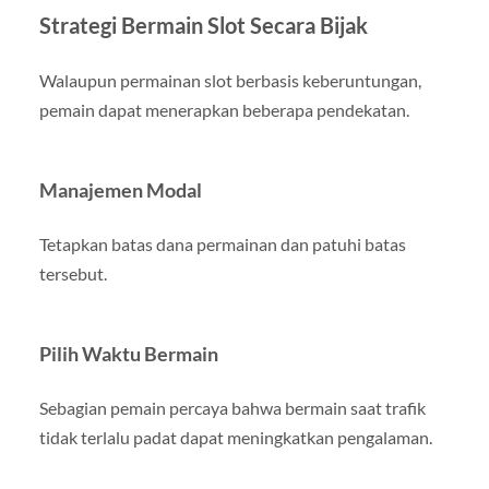
Strategi Bermain Slot Secara Bijak
Walaupun permainan slot berbasis keberuntungan,
pemain dapat menerapkan beberapa pendekatan.
Manajemen Modal
Tetapkan batas dana permainan dan patuhi batas
tersebut.
Pilih Waktu Bermain
Sebagian pemain percaya bahwa bermain saat trafik
tidak terlalu padat dapat meningkatkan pengalaman.