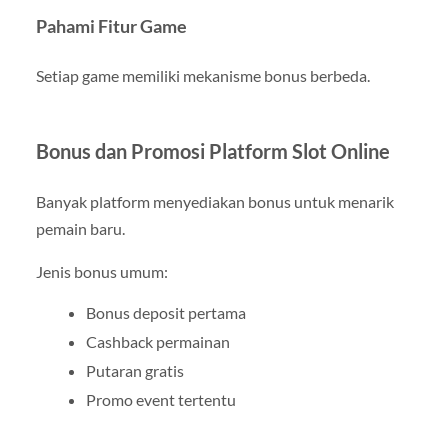
Pahami Fitur Game
Setiap game memiliki mekanisme bonus berbeda.
Bonus dan Promosi Platform Slot Online
Banyak platform menyediakan bonus untuk menarik
pemain baru.
Jenis bonus umum:
Bonus deposit pertama
Cashback permainan
Putaran gratis
Promo event tertentu