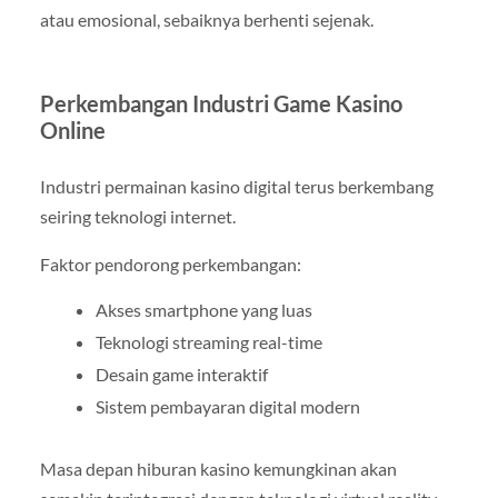
atau emosional, sebaiknya berhenti sejenak.
Perkembangan Industri Game Kasino
Online
Industri permainan kasino digital terus berkembang
seiring teknologi internet.
Faktor pendorong perkembangan:
Akses smartphone yang luas
Teknologi streaming real-time
Desain game interaktif
Sistem pembayaran digital modern
Masa depan hiburan kasino kemungkinan akan