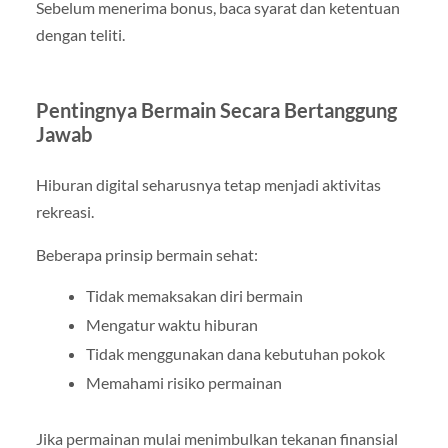
Sebelum menerima bonus, baca syarat dan ketentuan
dengan teliti.
Pentingnya Bermain Secara Bertanggung
Jawab
Hiburan digital seharusnya tetap menjadi aktivitas
rekreasi.
Beberapa prinsip bermain sehat:
Tidak memaksakan diri bermain
Mengatur waktu hiburan
Tidak menggunakan dana kebutuhan pokok
Memahami risiko permainan
Jika permainan mulai menimbulkan tekanan finansial