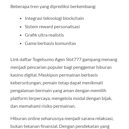
Beberapa tren yang diprediksi berkembang:
Integrasi teknologi blockchain
Sistem reward personalisasi
Grafik ultra realistis
Game berbasis komunitas
Link daftar Togelsumo Agen Slot777 gampang menang
menjadi pencarian populer bagi penggemar hiburan
kasino digital. Meskipun permainan berbasis
keberuntungan, pemain tetap dapat menikmati
pengalaman bermain yang aman dengan memilih
platform terpercaya, mengelola modal dengan bijak,
dan memahami risiko permainan.
Hiburan online seharusnya menjadi sarana relaksasi,
bukan tekanan finansial. Dengan pendekatan yang