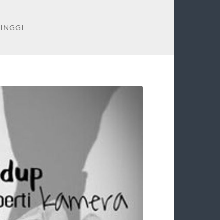
TINGGI