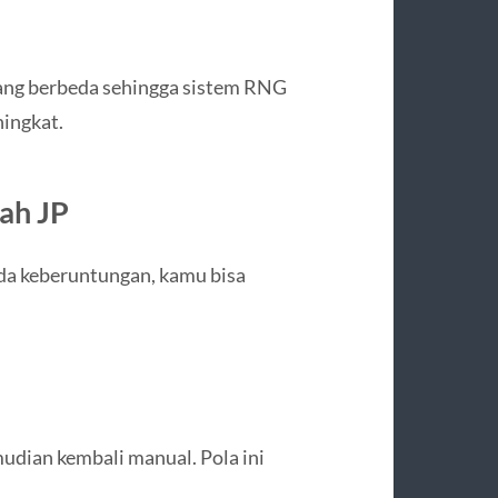
yang berbeda sehingga sistem RNG
ningkat.
dah JP
da keberuntungan, kamu bisa
mudian kembali manual. Pola ini