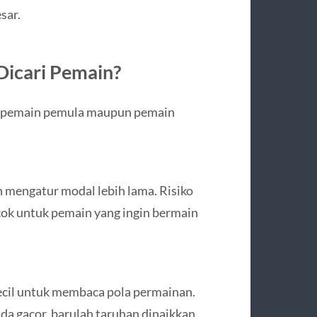
sar.
Dicari Pemain?
bagi pemain pemula maupun pemain
mengatur modal lebih lama. Risiko
cok untuk pemain yang ingin bermain
cil untuk membaca pola permainan.
a gacor, barulah taruhan dinaikkan.