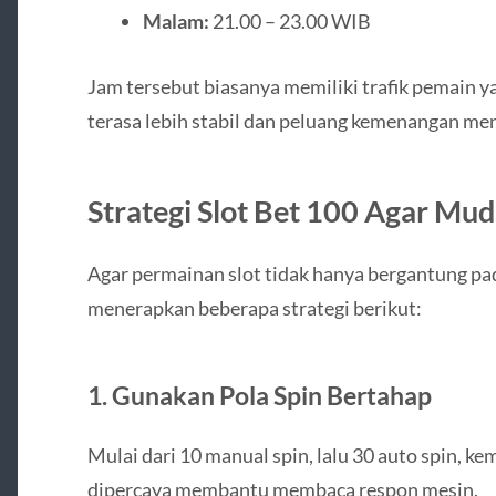
Malam:
21.00 – 23.00 WIB
Jam tersebut biasanya memiliki trafik pemain 
terasa lebih stabil dan peluang kemenangan me
Strategi Slot Bet 100 Agar Mu
Agar permainan slot tidak hanya bergantung pa
menerapkan beberapa strategi berikut:
1. Gunakan Pola Spin Bertahap
Mulai dari 10 manual spin, lalu 30 auto spin, ke
dipercaya membantu membaca respon mesin.