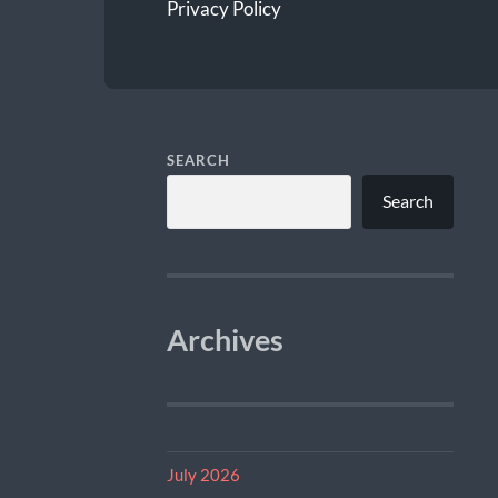
Privacy Policy
SEARCH
Search
Archives
July 2026