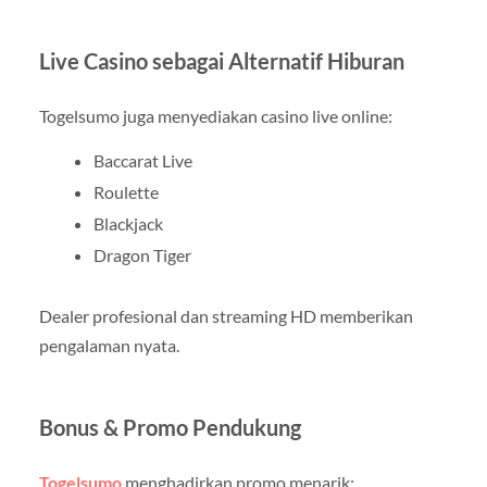
Live Casino sebagai Alternatif Hiburan
Togelsumo juga menyediakan casino live online:
Baccarat Live
Roulette
Blackjack
Dragon Tiger
Dealer profesional dan streaming HD memberikan
pengalaman nyata.
Bonus & Promo Pendukung
Togelsumo
menghadirkan promo menarik: