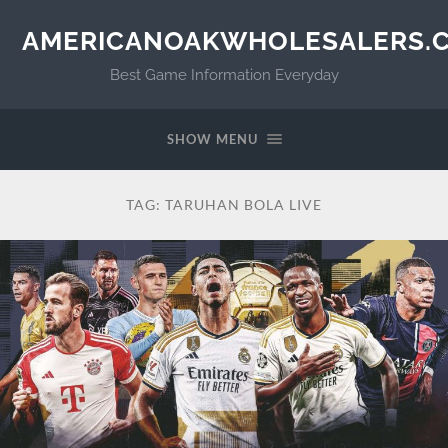
AMERICANOAKWHOLESALERS.
Best Game Information Everyday
SHOW MENU
TAG:
TARUHAN BOLA LIVE