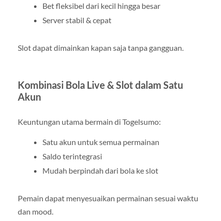
Bet fleksibel dari kecil hingga besar
Server stabil & cepat
Slot dapat dimainkan kapan saja tanpa gangguan.
Kombinasi Bola Live & Slot dalam Satu
Akun
Keuntungan utama bermain di Togelsumo:
Satu akun untuk semua permainan
Saldo terintegrasi
Mudah berpindah dari bola ke slot
Pemain dapat menyesuaikan permainan sesuai waktu
dan mood.