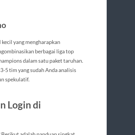
mo
l kecil yang mengharapkan
gombinasikan berbagai liga top
 Champions dalam satu paket taruhan.
3-5 tim yang sudah Anda analisis
 spekulatif.
 Login di
 Berikut adalah panduan singkat