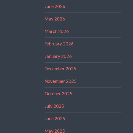
June 2026
May 2026
March 2026
February 2026
January 2026
December 2025
November 2025
October 2025
July 2025
June 2025
May 2025