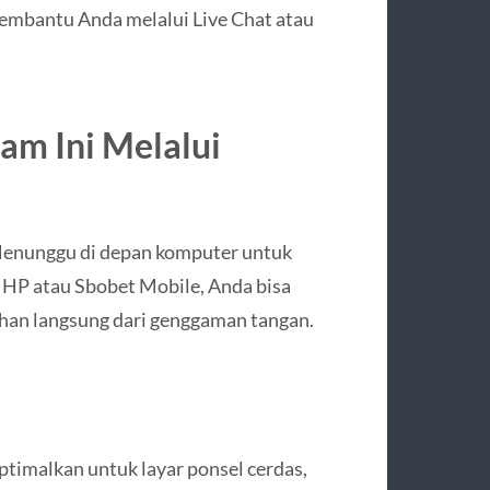
embantu Anda melalui Live Chat atau
am Ini Melalui
Menunggu di depan komputer untuk
HP atau Sbobet Mobile, Anda bisa
an langsung dari genggaman tangan.
timalkan untuk layar ponsel cerdas,