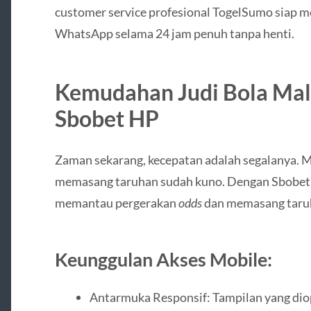
customer service profesional TogelSumo siap m
WhatsApp selama 24 jam penuh tanpa henti.
Kemudahan Judi Bola Mal
Sbobet HP
Zaman sekarang, kecepatan adalah segalanya. 
memasang taruhan sudah kuno. Dengan Sbobet 
memantau pergerakan
odds
dan memasang taruh
Keunggulan Akses Mobile:
Antarmuka Responsif: Tampilan yang diop