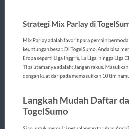
Strategi Mix Parlay di TogelSu
Mix Parlay adalah favorit para pemain bermoda
keuntungan besar. Di TogelSumo, Anda bisa men
Eropa seperti Liga Inggris, La Liga, hingga Liga
Tips utamanya adalah: Jangan rakus. Masukkan 
dengan kuat daripada memasukkan 10 tim namun
Langkah Mudah Daftar dan
TogelSumo
Siap untuk memulai petualangan taruhan Anda?