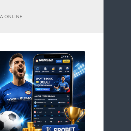
A ONLINE