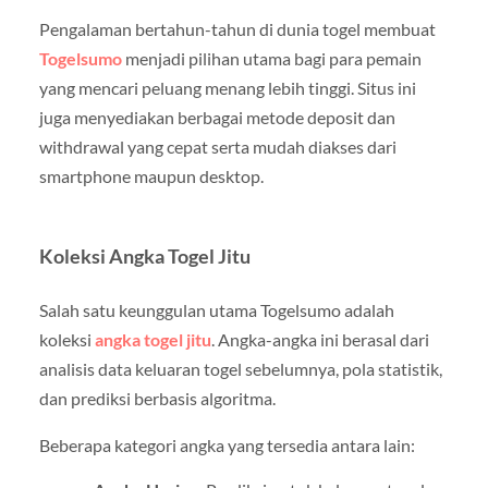
Pengalaman bertahun-tahun di dunia togel membuat
Togelsumo
menjadi pilihan utama bagi para pemain
yang mencari peluang menang lebih tinggi. Situs ini
juga menyediakan berbagai metode deposit dan
withdrawal yang cepat serta mudah diakses dari
smartphone maupun desktop.
Koleksi Angka Togel Jitu
Salah satu keunggulan utama Togelsumo adalah
koleksi
angka togel jitu
. Angka-angka ini berasal dari
analisis data keluaran togel sebelumnya, pola statistik,
dan prediksi berbasis algoritma.
Beberapa kategori angka yang tersedia antara lain: