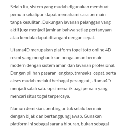
Selain itu, sistem yang mudah digunakan membuat
pemula sekalipun dapat memahami cara bermain
tanpa kesulitan. Dukungan layanan pelanggan yang
aktif juga menjadi jaminan bahwa setiap pertanyaan
atau kendala dapat ditangani dengan cepat.
Utama4D merupakan platform togel toto online 4D
resmi yang menghadirkan pengalaman bermain
modern dengan sistem aman dan layanan profesional.
Dengan pilihan pasaran lengkap, transaksi cepat, serta
akses mudah melalui berbagai perangkat, Utama4D
menjadi salah satu opsi menarik bagi pemain yang
mencari situs togel terpercaya.
Namun demikian, penting untuk selalu bermain
dengan bijak dan bertanggung jawab. Gunakan
platform ini sebagai sarana hiburan, bukan sebagai