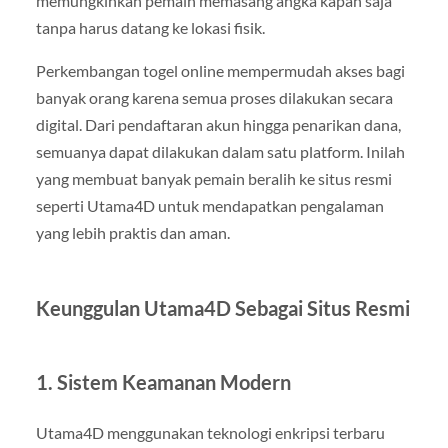
memungkinkan pemain memasang angka kapan saja
tanpa harus datang ke lokasi fisik.
Perkembangan togel online mempermudah akses bagi
banyak orang karena semua proses dilakukan secara
digital. Dari pendaftaran akun hingga penarikan dana,
semuanya dapat dilakukan dalam satu platform. Inilah
yang membuat banyak pemain beralih ke situs resmi
seperti Utama4D untuk mendapatkan pengalaman
yang lebih praktis dan aman.
Keunggulan Utama4D Sebagai Situs Resmi
1. Sistem Keamanan Modern
Utama4D menggunakan teknologi enkripsi terbaru