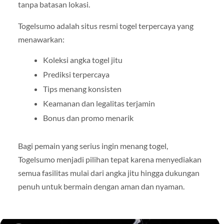
tanpa batasan lokasi.
Togelsumo adalah situs resmi togel terpercaya yang
menawarkan:
Koleksi angka togel jitu
Prediksi terpercaya
Tips menang konsisten
Keamanan dan legalitas terjamin
Bonus dan promo menarik
Bagi pemain yang serius ingin menang togel,
Togelsumo menjadi pilihan tepat karena menyediakan
semua fasilitas mulai dari angka jitu hingga dukungan
penuh untuk bermain dengan aman dan nyaman.