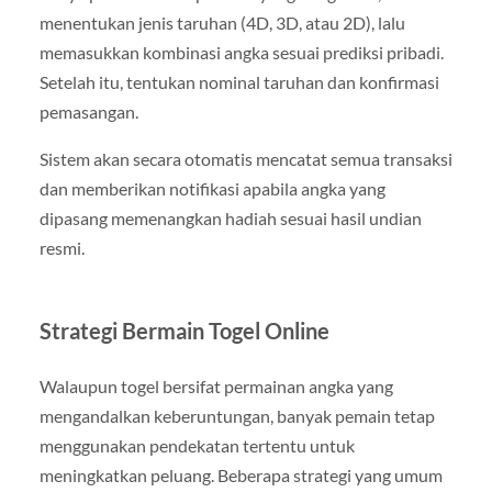
menentukan jenis taruhan (4D, 3D, atau 2D), lalu
memasukkan kombinasi angka sesuai prediksi pribadi.
Setelah itu, tentukan nominal taruhan dan konfirmasi
pemasangan.
Sistem akan secara otomatis mencatat semua transaksi
dan memberikan notifikasi apabila angka yang
dipasang memenangkan hadiah sesuai hasil undian
resmi.
Strategi Bermain Togel Online
Walaupun togel bersifat permainan angka yang
mengandalkan keberuntungan, banyak pemain tetap
menggunakan pendekatan tertentu untuk
meningkatkan peluang. Beberapa strategi yang umum