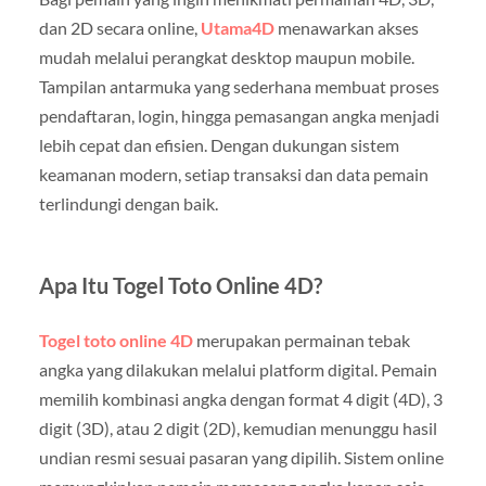
dan 2D secara online,
Utama4D
menawarkan akses
mudah melalui perangkat desktop maupun mobile.
Tampilan antarmuka yang sederhana membuat proses
pendaftaran, login, hingga pemasangan angka menjadi
lebih cepat dan efisien. Dengan dukungan sistem
keamanan modern, setiap transaksi dan data pemain
terlindungi dengan baik.
Apa Itu Togel Toto Online 4D?
Togel toto online 4D
merupakan permainan tebak
angka yang dilakukan melalui platform digital. Pemain
memilih kombinasi angka dengan format 4 digit (4D), 3
digit (3D), atau 2 digit (2D), kemudian menunggu hasil
undian resmi sesuai pasaran yang dipilih. Sistem online