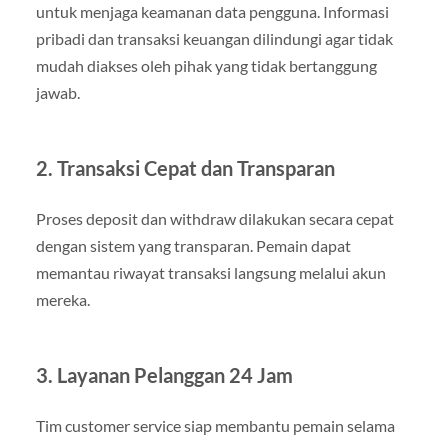
untuk menjaga keamanan data pengguna. Informasi
pribadi dan transaksi keuangan dilindungi agar tidak
mudah diakses oleh pihak yang tidak bertanggung
jawab.
2. Transaksi Cepat dan Transparan
Proses deposit dan withdraw dilakukan secara cepat
dengan sistem yang transparan. Pemain dapat
memantau riwayat transaksi langsung melalui akun
mereka.
3. Layanan Pelanggan 24 Jam
Tim customer service siap membantu pemain selama