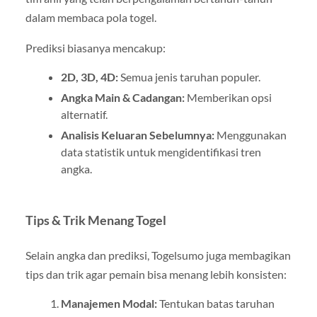
dalam membaca pola togel.
Prediksi biasanya mencakup:
2D, 3D, 4D:
Semua jenis taruhan populer.
Angka Main & Cadangan:
Memberikan opsi
alternatif.
Analisis Keluaran Sebelumnya:
Menggunakan
data statistik untuk mengidentifikasi tren
angka.
Tips & Trik Menang Togel
Selain angka dan prediksi, Togelsumo juga membagikan
tips dan trik agar pemain bisa menang lebih konsisten:
Manajemen Modal:
Tentukan batas taruhan