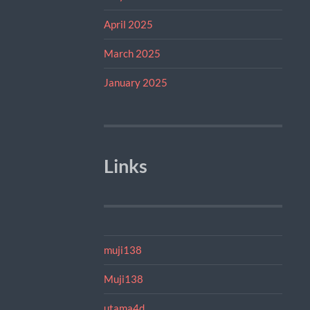
April 2025
March 2025
January 2025
Links
muji138
Muji138
utama4d