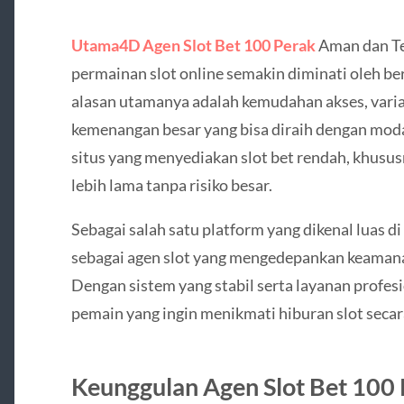
Utama4D Agen Slot Bet 100 Perak
Aman dan Ter
permainan slot online semakin diminati oleh be
alasan utamanya adalah kemudahan akses, varias
kemenangan besar yang bisa diraih dengan modal
situs yang menyediakan slot bet rendah, khusus
lebih lama tanpa risiko besar.
Sebagai salah satu platform yang dikenal luas 
sebagai agen slot yang mengedepankan keaman
Dengan sistem yang stabil serta layanan profesio
pemain yang ingin menikmati hiburan slot seca
Keunggulan Agen Slot Bet 100