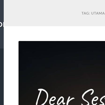
TAG:
UTAMA
LESALERS.COM