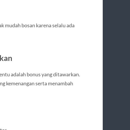
k mudah bosan karena selalu ada
kan
tentu adalah bonus yang ditawarkan.
ang kemenangan serta menambah
tar.