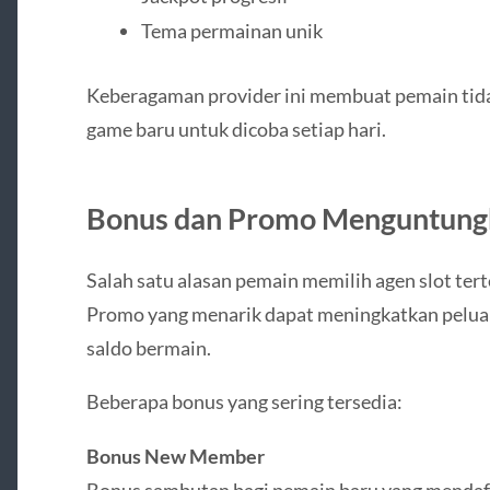
Tema permainan unik
Keberagaman provider ini membuat pemain tida
game baru untuk dicoba setiap hari.
Bonus dan Promo Menguntung
Salah satu alasan pemain memilih agen slot ter
Promo yang menarik dapat meningkatkan pelu
saldo bermain.
Beberapa bonus yang sering tersedia:
Bonus New Member
Bonus sambutan bagi pemain baru yang mendaf