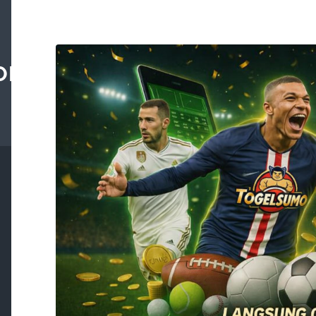
LESALERS.COM