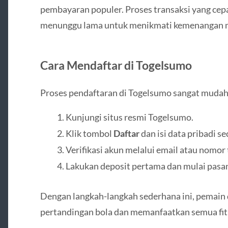
pembayaran populer. Proses transaksi yang cep
menunggu lama untuk menikmati kemenangan 
Cara Mendaftar di Togelsumo
Proses pendaftaran di Togelsumo sangat mudah
Kunjungi situs resmi Togelsumo.
Klik tombol
Daftar
dan isi data pribadi s
Verifikasi akun melalui email atau nomor 
Lakukan deposit pertama dan mulai pasa
Dengan langkah-langkah sederhana ini, pemain
pertandingan bola dan memanfaatkan semua fitu