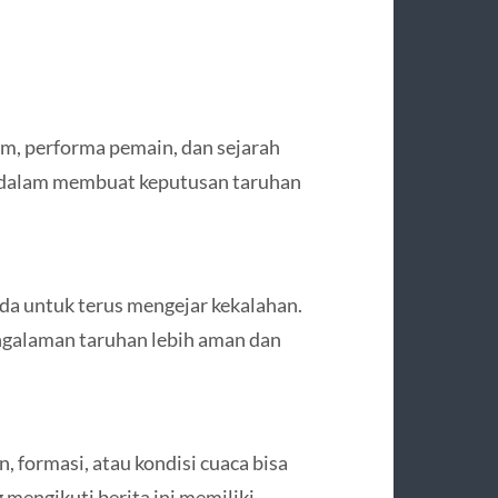
im, performa pemain, dan sejarah
 dalam membuat keputusan taruhan
da untuk terus mengejar kekalahan.
galaman taruhan lebih aman dan
 formasi, atau kondisi cuaca bisa
mengikuti berita ini memiliki