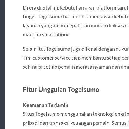
Di era digital ini, kebutuhan akan platform tar
tinggi. Togelsumo hadir untuk menjawab kebut
layanan yang aman, cepat, dan mudah diakses da
maupun smartphone.
Selain itu, Togelsumo juga dikenal dengan duku
Tim customer service siap membantu setiap per
sehingga setiap pemain merasa nyaman dan am
Fitur Unggulan Togelsumo
Keamanan Terjamin
Situs Togelsumo menggunakan teknologi enkrips
pribadi dan transaksi keuangan pemain. Semua i