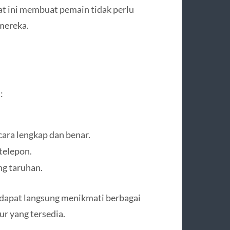
at ini membuat pemain tidak perlu
mereka.
:
ecara lengkap dan benar.
telepon.
ng taruhan.
 dapat langsung menikmati berbagai
r yang tersedia.