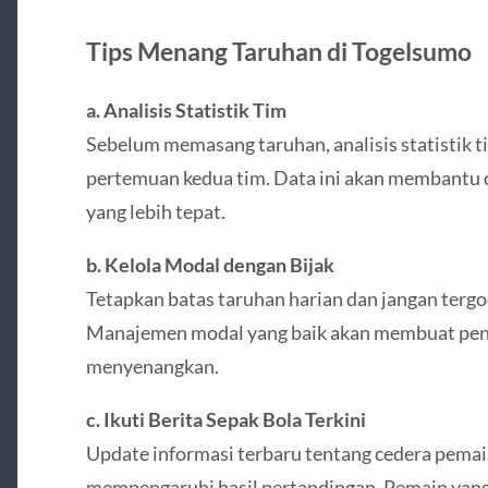
Tips Menang Taruhan di Togelsumo
a. Analisis Statistik Tim
Sebelum memasang taruhan, analisis statistik t
pertemuan kedua tim. Data ini akan membantu
yang lebih tepat.
b. Kelola Modal dengan Bijak
Tetapkan batas taruhan harian dan jangan tergo
Manajemen modal yang baik akan membuat pen
menyenangkan.
c. Ikuti Berita Sepak Bola Terkini
Update informasi terbaru tentang cedera pemain,
mempengaruhi hasil pertandingan. Pemain yang 