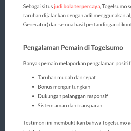
Sebagai situs
judi bola terpercaya
, Togelsumo se
taruhan dijalankan dengan adil menggunakan
Generator) dan semua hasil pertandingan dikonf
Pengalaman Pemain di Togelsumo
Banyak pemain melaporkan pengalaman positif
Taruhan mudah dan cepat
Bonus menguntungkan
Dukungan pelanggan responsif
Sistem aman dan transparan
Testimoni ini membuktikan bahwa Togelsumo ad