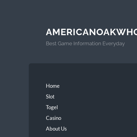
AMERICANOAKWHO
Best Game Information Everyday
Home
Slot
Togel
Casino
About Us