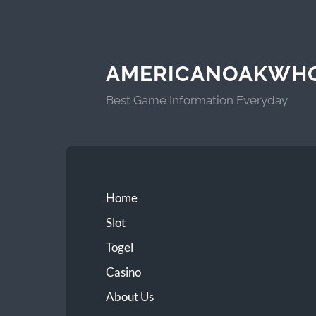
AMERICANOAKWHO
Best Game Information Everyday
Home
Slot
Togel
Casino
About Us