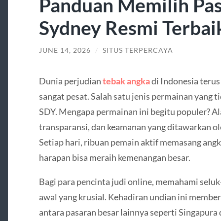
Panduan Memilih Pas
Sydney Resmi Terbai
JUNE 14, 2026
/
SITUS TERPERCAYA
Dunia perjudian
tebak angka
di Indonesia teru
sangat pesat. Salah satu jenis permainan yang t
SDY. Mengapa permainan ini begitu populer? Al
transparansi, dan keamanan yang ditawarkan o
Setiap hari, ribuan pemain aktif memasang an
harapan bisa meraih kemenangan besar.
Bagi para pencinta judi online, memahami seluk
awal yang krusial. Kehadiran undian ini member
antara pasaran besar lainnya seperti Singapur