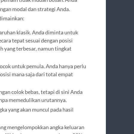
engan modal dan strategi Anda.
 dimainkan:
taruhan klasik. Anda diminta untuk
ecara tepat sesuai dengan posisi
h yang terbesar, namun tingkat
cocok untuk pemula. Anda hanya perlu
osisi mana saja dari total empat
gan colok bebas, tetapi di sini Anda
anpa memedulikan urutannya.
ka yang akan muncul pada hasil
ang mengelompokkan angka keluaran