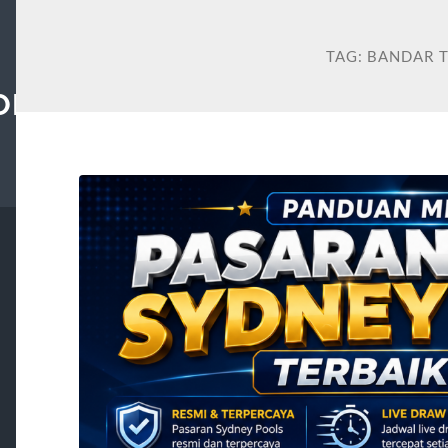
TAG:
BANDAR 
LESALERS.COM