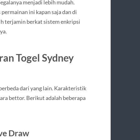
segalanya menjadi lebih mudah.
 permainan ini kapan saja dan di
h terjamin berkat sistem enkripsi
ya.
ran Togel Sydney
rbeda dari yang lain. Karakteristik
para bettor. Berikut adalah beberapa
ive Draw