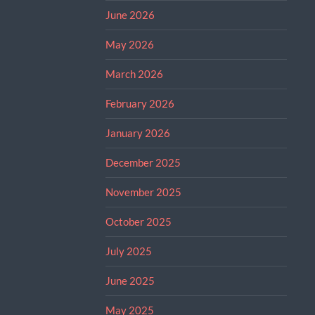
June 2026
May 2026
March 2026
February 2026
January 2026
December 2025
November 2025
October 2025
July 2025
June 2025
May 2025