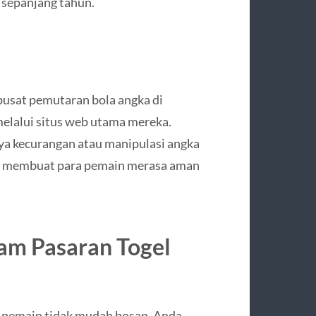
 sepanjang tahun.
pusat pemutaran bola angka di
 melalui situs web utama mereka.
nya kecurangan atau manipulasi angka
yang membuat para pemain merasa aman
lam Pasaran Togel
 pemain tidak mudah bosan. Anda