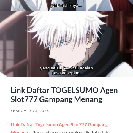
Link Daftar TOGELSUMO Agen
Slot777 Gampang Menang
FEBRUARY 25, 2026
Link Daftar Togelsumo Agen Slot777 Gampang
Menang
– Perkembangan teknologi digital telah