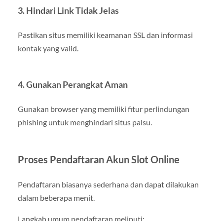
3. Hindari Link Tidak Jelas
Pastikan situs memiliki keamanan SSL dan informasi
kontak yang valid.
4. Gunakan Perangkat Aman
Gunakan browser yang memiliki fitur perlindungan
phishing untuk menghindari situs palsu.
Proses Pendaftaran Akun Slot Online
Pendaftaran biasanya sederhana dan dapat dilakukan
dalam beberapa menit.
Langkah umum pendaftaran meliputi: