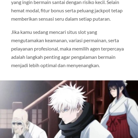
yang ingin bermain santai dengan risiko kecil. Selain
hemat modal, fitur bonus serta peluang jackpot tetap
memberikan sensasi seru dalam setiap putaran.
Jika kamu sedang mencari situs slot yang
mengutamakan keamanan, variasi permainan, serta
pelayanan profesional, maka memilih agen terpercaya
adalah langkah penting agar pengalaman bermain
menjadi lebih optimal dan menyenangkan.