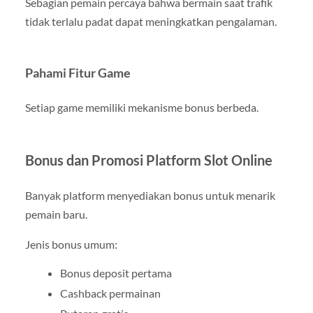
Sebagian pemain percaya bahwa bermain saat trafik
tidak terlalu padat dapat meningkatkan pengalaman.
Pahami Fitur Game
Setiap game memiliki mekanisme bonus berbeda.
Bonus dan Promosi Platform Slot Online
Banyak platform menyediakan bonus untuk menarik
pemain baru.
Jenis bonus umum:
Bonus deposit pertama
Cashback permainan