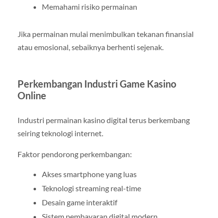
Memahami risiko permainan
Jika permainan mulai menimbulkan tekanan finansial
atau emosional, sebaiknya berhenti sejenak.
Perkembangan Industri Game Kasino
Online
Industri permainan kasino digital terus berkembang
seiring teknologi internet.
Faktor pendorong perkembangan:
Akses smartphone yang luas
Teknologi streaming real-time
Desain game interaktif
Sistem pembayaran digital modern