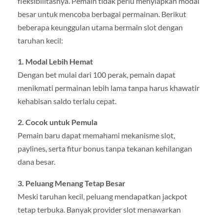
fleksibilitasnya. Pemain tidak perlu menyiapkan modal
besar untuk mencoba berbagai permainan. Berikut
beberapa keunggulan utama bermain slot dengan
taruhan kecil:
1. Modal Lebih Hemat
Dengan bet mulai dari 100 perak, pemain dapat
menikmati permainan lebih lama tanpa harus khawatir
kehabisan saldo terlalu cepat.
2. Cocok untuk Pemula
Pemain baru dapat memahami mekanisme slot,
paylines, serta fitur bonus tanpa tekanan kehilangan
dana besar.
3. Peluang Menang Tetap Besar
Meski taruhan kecil, peluang mendapatkan jackpot
tetap terbuka. Banyak provider slot menawarkan